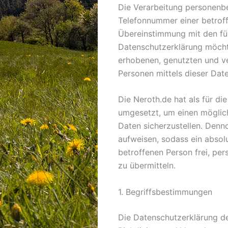
Die Verarbeitung personenbe
Telefonnummer einer betroff
Übereinstimmung mit den für
Datenschutzerklärung möcht
erhobenen, genutzten und v
Personen mittels dieser Dat
Die Neroth.de hat als für d
umgesetzt, um einen möglich
Daten sicherzustellen. Denn
aufweisen, sodass ein absol
betroffenen Person frei, pe
zu übermitteln.
1. Begriffsbestimmungen
Die Datenschutzerklärung de