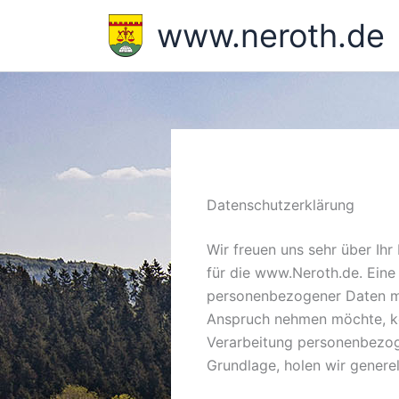
Zum
www.neroth.de
Inhalt
springen
Datenschutzerklärung
Wir freuen uns sehr über Ih
für die www.Neroth.de. Eine
personenbezogener Daten mög
Anspruch nehmen möchte, kö
Verarbeitung personenbezoge
Grundlage, holen wir generel