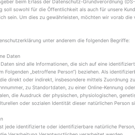
gsgeber beim Erlass der Datenschutz-Grundverordnung (D
 soll sowohl für die Öffentlichkeit als auch für unsere Ku
lich sein. Um dies zu gewährleisten, möchten wir vorab di
enschutzerklärung unter anderem die folgenden Begriffe:
ne Daten
ten sind alle Informationen, die sich auf eine identifiziert
im Folgenden „betroffene Person“) beziehen. Als identifizier
die direkt oder indirekt, insbesondere mittels Zuordnung z
nnnummer, zu Standortdaten, zu einer Online-Kennung ode
en, die Ausdruck der physischen, physiologischen, geneti
lturellen oder sozialen Identität dieser natürlichen Person s
on
st jede identifizierte oder identifizierbare natürliche Per
die Verarbeitung Verantwortlichen verarbeitet werden.