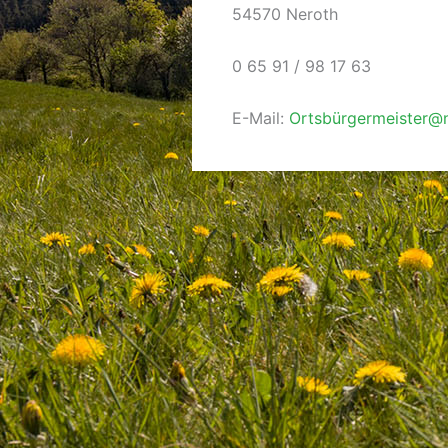
54570 Neroth
0 65 91 / 98 17 63
E-Mail:
Ortsbürgermeister@