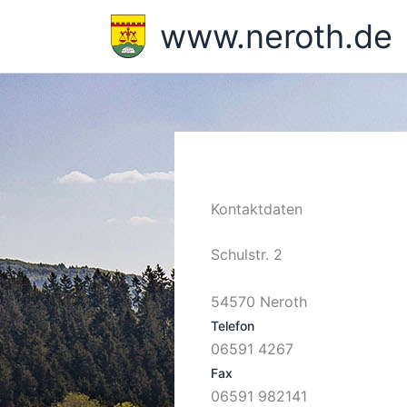
Zum
www.neroth.de
Inhalt
springen
Kontaktdaten
Schulstr. 2
54570 Neroth
Telefon
06591 4267
Fax
06591 982141